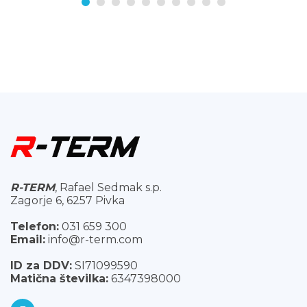
R-TERM
, Rafael Sedmak s.p.
Zagorje 6, 6257 Pivka
Telefon:
031 659 300
Email:
info@r-term.com
ID za DDV:
SI71099590
Matična številka:
6347398000