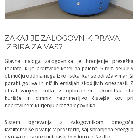
ZAKAJ JE ZALOGOVNIK PRAVA
IZBIRA ZA VAS?
Glavna naloga zalogovnika je hranjenje presežka
toplote, ki jo proizvede kotel na polena. S tem deluje v
območju optimalnega izkoristka, kar se odraža v manjši
porabi goriva in nižjih emisijah škodljivih onesnažil. Z
obratovanjem kotla v optimalnem izkoristku sta
kurišče in dimnik neprimerljivo čistejša kot pri
nepravilnem kurjenju brez zalogovnika.
Sistem ogrevanja z zalogovnikom omogoča
kvalitetnejše bivanje v prostorih, saj shranjena energija
ogreva prostore tudi naslednje jutro in še dlje.