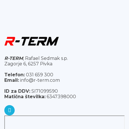
R-TERM
, Rafael Sedmak s.p.
Zagorje 6, 6257 Pivka
Telefon:
031 659 300
Email:
info@r-term.com
ID za DDV:
SI71099590
Matična številka:
6347398000