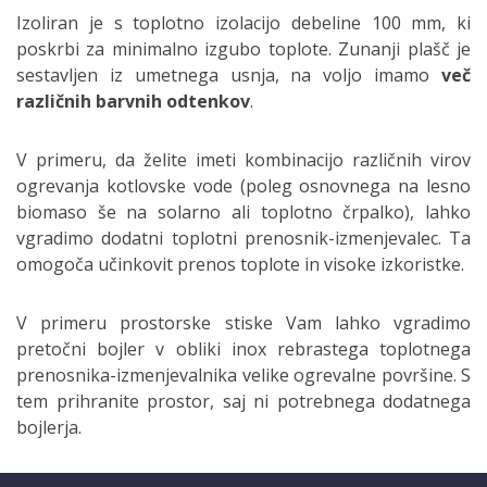
Izoliran je s toplotno izolacijo debeline 100 mm, ki
poskrbi za minimalno izgubo toplote. Zunanji plašč je
sestavljen iz umetnega usnja, na voljo imamo
več
različnih barvnih odtenkov
.
V primeru, da želite imeti kombinacijo različnih virov
ogrevanja kotlovske vode (poleg osnovnega na lesno
biomaso še na solarno ali toplotno črpalko), lahko
vgradimo dodatni toplotni prenosnik-izmenjevalec. Ta
omogoča učinkovit prenos toplote in visoke izkoristke.
V primeru prostorske stiske Vam lahko vgradimo
pretočni bojler v obliki inox rebrastega toplotnega
prenosnika-izmenjevalnika velike ogrevalne površine. S
tem prihranite prostor, saj ni potrebnega dodatnega
bojlerja.